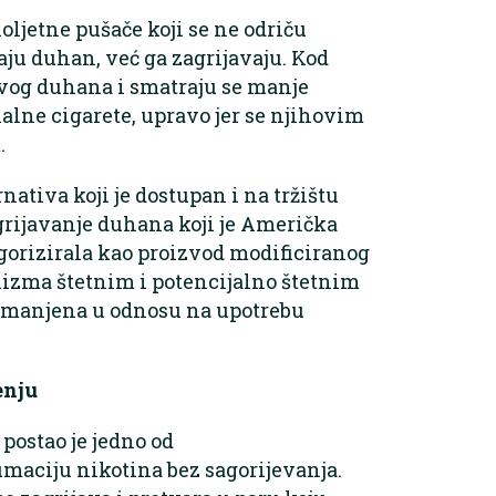
oljetne pušače koji se ne odriču
aju duhan, već ga zagrijavaju. Kod
avog duhana i smatraju se manje
alne cigarete, upravo jer se njihovim
.
ativa koji je dostupan i na tržištu
agrijavanje duhana koji je Američka
egorizirala kao proizvod modificiranog
anizma štetnim i potencijalno štetnim
 smanjena u odnosu na upotrebu
enju
 postao je jedno od
umaciju nikotina bez sagorijevanja.