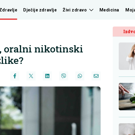
Zdravlje
Dječije zdravlje
Živi zdravo
Medicina
Moj
Izdvo
, oralni nikotinski
zlike?