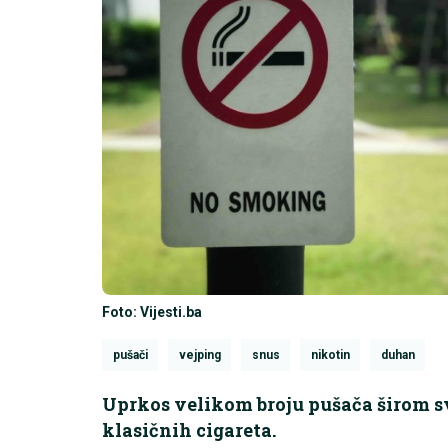
Foto: Vijesti.ba
pušači
vejping
snus
nikotin
duhan
Uprkos velikom broju pušača širom sv
klasičnih cigareta.