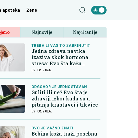
a apoteka
Žene
jeno
Najnovije
Najčitanije
TREBA LI VAS TO ZABRINUTI?
Jedna zdrava navika
izaziva skok hormona
stresa: Evo šta kažu
endokrinolozi
05. 08. 2026.
ODGOVOR JE JEDNOSTAVAN
Guliti ili ne? Evo šta je
zdraviji izbor kada su u
pitanju krastavci i tikvice
05. 08. 2026.
OVO JE VAŽNO ZNATI
Bebina koža traži posebnu