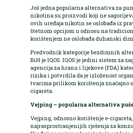
Još jedna popularna alternativa za pun
nikotina su proizvodi koji ne sagorijev
ovih uređaja nikotin se oslobađa iz pr
štetnom opcijom u odnosu na tradicion
korištenjem ne oslobađa duhanski dim
Predvodnik kategorije bezdimnih altern
BiH je IQOS. IQOS je jedini sistem za z
agencija za hranu i lijekove (FDA) kat
rizika i potvrdila da je izloženost org
tvarima prilikom korištenja značajno
cigareta.
Vejping – popularna alternativa puš
Vejping, odnosno korištenje e-cigareta,
najrasprostranjenijih rješenja za konz