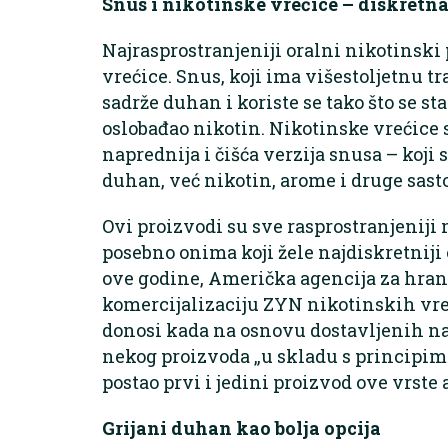
Snus i nikotinske vrećice – diskretna
Najrasprostranjeniji oralni nikotinski
vrećice. Snus, koji ima višestoljetnu tr
sadrže duhan i koriste se tako što se st
oslobađao nikotin. Nikotinske vrećice 
naprednija i čišća verzija snusa – koji s
duhan, već nikotin, arome i druge sast
Ovi proizvodi su sve rasprostranjenij
posebno onima koji žele najdiskretniji
ove godine, Američka agencija za hranu 
komercijalizaciju ZYN nikotinskih vreć
donosi kada na osnovu dostavljenih na
nekog proizvoda „u skladu s principima
postao prvi i jedini proizvod ove vrste
Grijani duhan kao bolja opcija