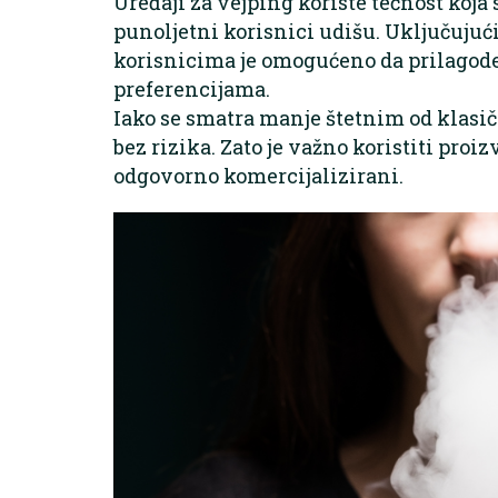
Uređaji za vejping koriste tečnost koja 
punoljetni korisnici udišu. Uključujući
korisnicima je omogućeno da prilagode
preferencijama.
Iako se smatra manje štetnim od klasi
bez rizika. Zato je važno koristiti proi
odgovorno komercijalizirani.