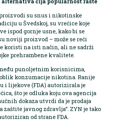
 alternativa čija popularnost raste
 proizvodi su snus i nikotinske
adiciju u Švedskoj, su vrećice koje
ave ispod gornje usne, kako bi se
su noviji proizvod – može se reći
e koristi na isti način, ali ne sadrži
ojke prehrambene kvalitete.
i među punoljetnim korisnicima,
 oblik konzumacije nikotina. Ranije
i lijekove (FDA) autorizirala je
ica, što je odluka koju ova agencija
učnih dokaza utvrdi da je prodaja
 zaštite javnog zdravlja“. ZYN je tako
 autoriziran od strane FDA.