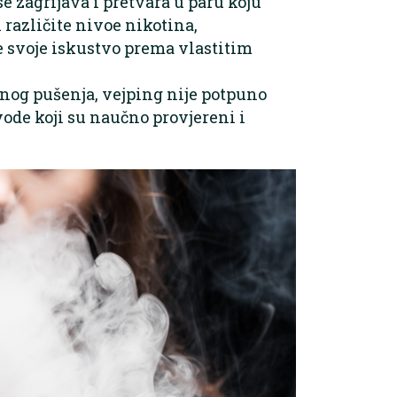
se zagrijava i pretvara u paru koju
 različite nivoe nikotina,
 svoje iskustvo prema vlastitim
čnog pušenja, vejping nije potpuno
zvode koji su naučno provjereni i