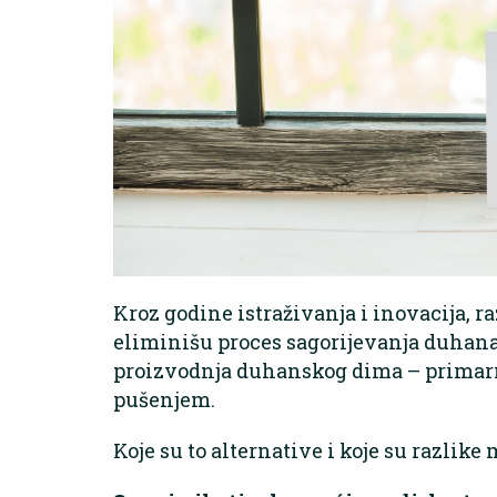
Kroz godine istraživanja i inovacija, r
eliminišu proces sagorijevanja duhana
proizvodnja duhanskog dima – primarn
pušenjem.
Koje su to alternative i koje su razlik