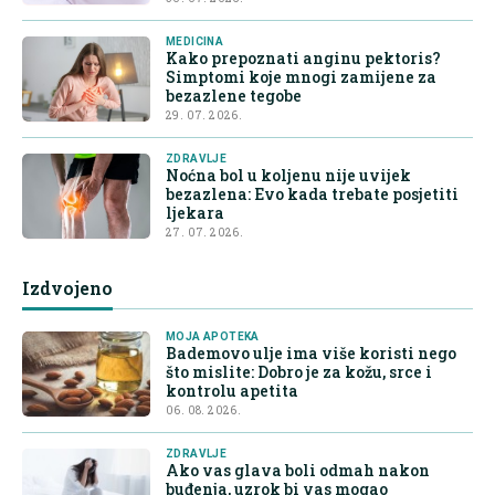
MEDICINA
Kako prepoznati anginu pektoris?
Simptomi koje mnogi zamijene za
bezazlene tegobe
29. 07. 2026.
ZDRAVLJE
Noćna bol u koljenu nije uvijek
bezazlena: Evo kada trebate posjetiti
ljekara
27. 07. 2026.
Izdvojeno
MOJA APOTEKA
Bademovo ulje ima više koristi nego
što mislite: Dobro je za kožu, srce i
kontrolu apetita
06. 08. 2026.
ZDRAVLJE
Ako vas glava boli odmah nakon
buđenja, uzrok bi vas mogao