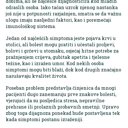
dobima, ali se najčešće dijagnosticira kod mlađih
odraslih osoba. Iako tačan uzrok njenog nastanka
još nije u potpunosti razjašnjen, smatra se da važnu
ulogu imaju nasljedni faktori, kao i poremećaji
imunološkog sistema.
Jedan od najčešćih simptoma jeste pojava krvi u
stolici, ali bolest mogu pratiti i učestali proljevi,
bolovi i grčevi u stomaku, osjećaj hitne potrebe za
pražnjenjem crijeva, gubitak apetita i tjelesne
težine, kao i izražen umor. Kod nekih osoba
simptomi mogu biti blaži, dok kod drugih značajno
narušavaju kvalitet života.
Poseban problem predstavlja činjenica da mnogi
pacijenti dugo zanemaruju prve znakove bolesti,
vjerujući da su posljedica stresa, nepravilne
prehrane ili prolaznih probavnih smetnji. Upravo
zbog toga dijagnoza ponekad bude postavljena tek
kada simptomi postanu izraženiji.