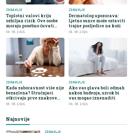
ZDRAVLJE
ZDRAVLJE
Toplotni valovi kriju
Dermatolog upozorava:
ozbiljan rizik: Ove osobe
Ljetno sunce može ostaviti
moraju posebno čuvati
trajne posljedice na koži
bubrege
04. 08. 2026.
04. 08. 2026.
ZDRAVLJE
ZDRAVLJE
Kada zaboravnost više nije
Ako vas glava boli odmah
bezazlena? Stručnjaci
nakon buđenja, uzrok bi
otkrivaju prve znakove
vas mogao iznenaditi
demencije
05. 08. 2026.
06. 08. 2026.
Najnovije
ZDRAVLJE