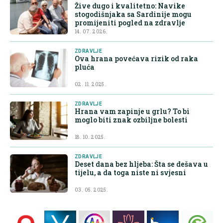
Žive dugo i kvalitetno: Navike
stogodišnjaka sa Sardinije mogu
promijeniti pogled na zdravlje
14. 07. 2026.
ZDRAVLJE
Ova hrana povećava rizik od raka
pluća
02. 11. 2025.
ZDRAVLJE
Hrana vam zapinje u grlu? To bi
moglo biti znak ozbiljne bolesti
18. 10. 2025.
ZDRAVLJE
Deset dana bez hljeba: Šta se dešava u
tijelu, a da toga niste ni svjesni
03. 05. 2025.