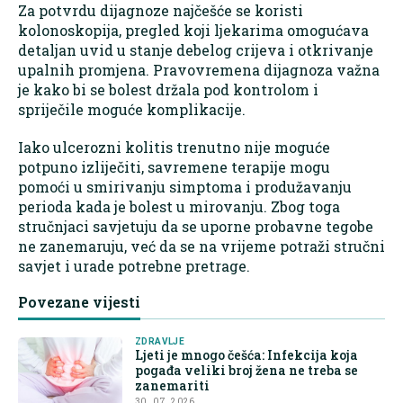
Za potvrdu dijagnoze najčešće se koristi
kolonoskopija, pregled koji ljekarima omogućava
detaljan uvid u stanje debelog crijeva i otkrivanje
upalnih promjena. Pravovremena dijagnoza važna
je kako bi se bolest držala pod kontrolom i
spriječile moguće komplikacije.
Iako ulcerozni kolitis trenutno nije moguće
potpuno izliječiti, savremene terapije mogu
pomoći u smirivanju simptoma i produžavanju
perioda kada je bolest u mirovanju. Zbog toga
stručnjaci savjetuju da se uporne probavne tegobe
ne zanemaruju, već da se na vrijeme potraži stručni
savjet i urade potrebne pretrage.
Povezane vijesti
ZDRAVLJE
Ljeti je mnogo češća: Infekcija koja
pogađa veliki broj žena ne treba se
zanemariti
30. 07. 2026.