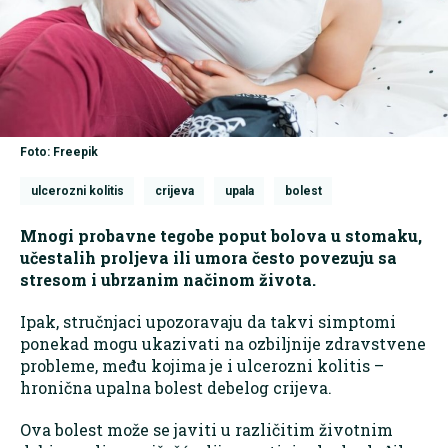
Foto: Freepik
ulcerozni kolitis
crijeva
upala
bolest
Mnogi probavne tegobe poput bolova u stomaku,
učestalih proljeva ili umora često povezuju sa
stresom i ubrzanim načinom života.
Ipak, stručnjaci upozoravaju da takvi simptomi
ponekad mogu ukazivati na ozbiljnije zdravstvene
probleme, među kojima je i ulcerozni kolitis –
hronična upalna bolest debelog crijeva.
Ova bolest može se javiti u različitim životnim