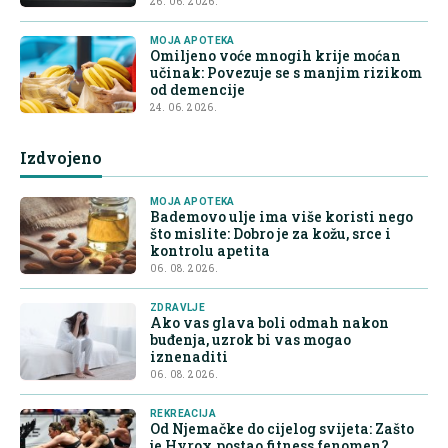
26. 06. 2026.
MOJA APOTEKA
Omiljeno voće mnogih krije moćan
učinak: Povezuje se s manjim rizikom
od demencije
24. 06. 2026.
Izdvojeno
MOJA APOTEKA
Bademovo ulje ima više koristi nego
što mislite: Dobro je za kožu, srce i
kontrolu apetita
06. 08. 2026.
ZDRAVLJE
Ako vas glava boli odmah nakon
buđenja, uzrok bi vas mogao
iznenaditi
06. 08. 2026.
REKREACIJA
Od Njemačke do cijelog svijeta: Zašto
je Hyrox postao fitness fenomen?