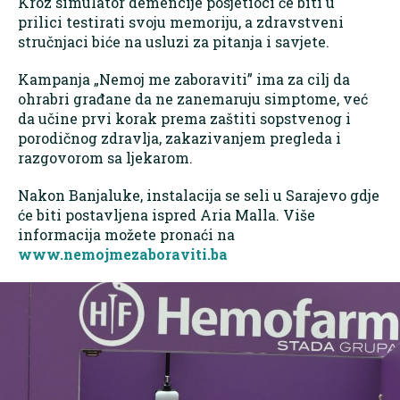
Kroz simulator demencije posjetioci će biti u
prilici testirati svoju memoriju, a zdravstveni
stručnjaci biće na usluzi za pitanja i savjete.
Kampanja „Nemoj me zaboraviti” ima za cilj da
ohrabri građane da ne zanemaruju simptome, već
da učine prvi korak prema zaštiti sopstvenog i
porodičnog zdravlja, zakazivanjem pregleda i
razgovorom sa ljekarom.
Nakon Banjaluke, instalacija se seli u Sarajevo gdje
će biti postavljena ispred Aria Malla. Više
informacija možete pronaći na
www.nemojmezaboraviti.ba