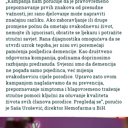
„Kampanja nam poručuje da je pravovremeno
prepoznavanje prvih znakova od presudne
važnosti, jer rano djelovanje može napraviti
značajnu razliku. Ako zaboravljanje ili druge
promjene počnu da ometaju svakodnevni život,
nemojte ih ignorisati, obratite se ljekaru i potražite
stručni savjet. Rana dijagnostika omogućava da se
utvrdi uzrok tegoba, jer nisu svi poremećaji
pamćenja posljedica demencije. Kao društveno
odgovorna kompanija, godinama doprinosimo
razbijanju predrasuda. Svjesni smo da demencija
ne pogađa samo pojedinca, već mijenja
svakodnevicu cijele porodice. Upravo zato ovom
kampanjom naglašavamo da su prevencija,
prepoznavanje simptoma i blagovremeno traženje
stručne pomoći ključni za očuvanje kvaliteta
života svih članova porodice. Pregledaj se”, poručio
je Saša Urošević, direktor Hemofarma u BiH.