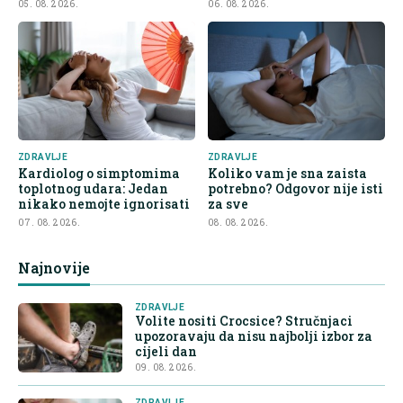
demencije
05. 08. 2026.
06. 08. 2026.
ZDRAVLJE
ZDRAVLJE
Kardiolog o simptomima
Koliko vam je sna zaista
toplotnog udara: Jedan
potrebno? Odgovor nije isti
nikako nemojte ignorisati
za sve
07. 08. 2026.
08. 08. 2026.
Najnovije
ZDRAVLJE
Volite nositi Crocsice? Stručnjaci
upozoravaju da nisu najbolji izbor za
cijeli dan
09. 08. 2026.
ZDRAVLJE