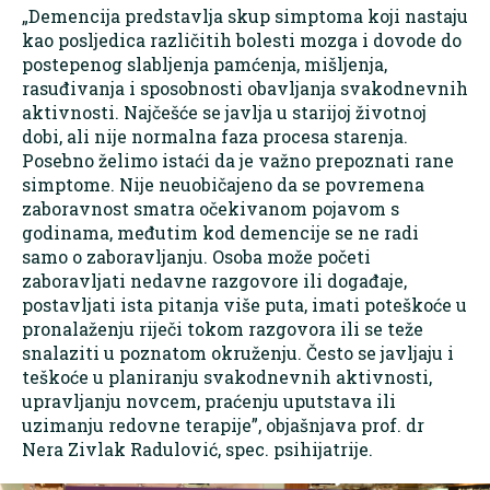
„Demencija predstavlja skup simptoma koji nastaju
kao posljedica različitih bolesti mozga i dovode do
postepenog slabljenja pamćenja, mišljenja,
rasuđivanja i sposobnosti obavljanja svakodnevnih
aktivnosti. Najčešće se javlja u starijoj životnoj
dobi, ali nije normalna faza procesa starenja.
Posebno želimo istaći da je važno prepoznati rane
simptome. Nije neuobičajeno da se povremena
zaboravnost smatra očekivanom pojavom s
godinama, međutim kod demencije se ne radi
samo o zaboravljanju. Osoba može početi
zaboravljati nedavne razgovore ili događaje,
postavljati ista pitanja više puta, imati poteškoće u
pronalaženju riječi tokom razgovora ili se teže
snalaziti u poznatom okruženju. Često se javljaju i
teškoće u planiranju svakodnevnih aktivnosti,
upravljanju novcem, praćenju uputstava ili
uzimanju redovne terapije”, objašnjava prof. dr
Nera Zivlak Radulović, spec. psihijatrije.