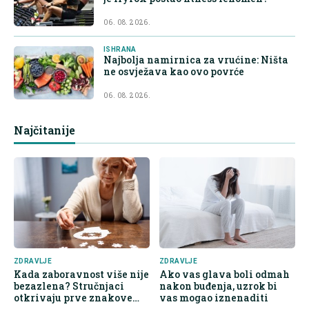
06. 08. 2026.
ISHRANA
Najbolja namirnica za vrućine: Ništa
ne osvježava kao ovo povrće
06. 08. 2026.
Najčitanije
ZDRAVLJE
ZDRAVLJE
Kada zaboravnost više nije
Ako vas glava boli odmah
bezazlena? Stručnjaci
nakon buđenja, uzrok bi
otkrivaju prve znakove
vas mogao iznenaditi