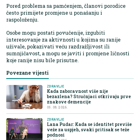
Pored problema sa pamćenjem, članovi porodice
često primijete promjene u ponašanju i
raspoloženju.
Osobe mogu postati povučenije, izgubiti
interesovanje za aktivnosti u kojima su ranije
uživale, pokazivati veću razdražljivost ili
sumnjičavost, a mogu se javiti i promjene ličnosti
koje ranije nisu bile prisutne.
Povezane vijesti
ZDRAVLJE
Kada zaboravnost više nije
bezazlena? Stručnjaci otkrivaju prve
znakove demencije
05. 08. 2026.
ZDRAVLJE
Lana Pudar: Kada se identitet previše
veže za uspjeh, svaki pritisak se teže
podnosi