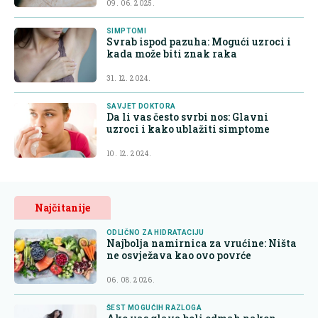
09. 06. 2025.
SIMPTOMI
Svrab ispod pazuha: Mogući uzroci i
kada može biti znak raka
31. 12. 2024.
SAVJET DOKTORA
Da li vas često svrbi nos: Glavni
uzroci i kako ublažiti simptome
10. 12. 2024.
Najčitanije
ODLIČNO ZA HIDRATACIJU
Najbolja namirnica za vrućine: Ništa
ne osvježava kao ovo povrće
06. 08. 2026.
ŠEST MOGUĆIH RAZLOGA