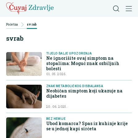
Početna
svrab
svrab
TIJELO ŠALJE UPOZORENJA
Ne ignorišite ovaj simptom na
stopalima: Moguć znak ozbiljnih
bolesti
01. 05. 2026.
ZNAK METABOLIČKOG DISBALANSA
Neobičan simptom koji ukazuje na
dijabetes
20. 06. 2025.
BEZ HEMIJE
Ubod komarca? Spas iz kuhinje krije
se u jednoj kapi sirćeta