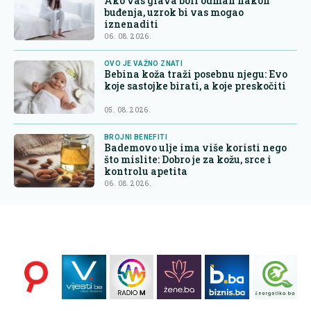
Ako vas glava boli odmah nakon
buđenja, uzrok bi vas mogao
iznenaditi
06. 08. 2026.
OVO JE VAŽNO ZNATI
Bebina koža traži posebnu njegu: Evo
koje sastojke birati, a koje preskočiti
05. 08. 2026.
BROJNI BENEFITI
Bademovo ulje ima više koristi nego
što mislite: Dobro je za kožu, srce i
kontrolu apetita
06. 08. 2026.