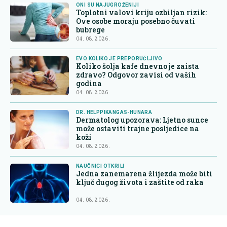
ONI SU NAJUGROŽENIJI
Toplotni valovi kriju ozbiljan rizik:
Ove osobe moraju posebno čuvati
bubrege
04. 08. 2026.
EVO KOLIKO JE PREPORUČLJIVO
Koliko šolja kafe dnevno je zaista
zdravo? Odgovor zavisi od vaših
godina
04. 08. 2026.
DR. HELPPIKANGAS-HUNARA
Dermatolog upozorava: Ljetno sunce
može ostaviti trajne posljedice na
koži
04. 08. 2026.
NAUČNICI OTKRILI
Jedna zanemarena žlijezda može biti
ključ dugog života i zaštite od raka
04. 08. 2026.