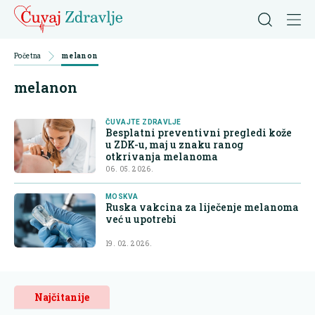
Početna
melanon
melanon
ČUVAJTE ZDRAVLJE
Besplatni preventivni pregledi kože
u ZDK-u, maj u znaku ranog
otkrivanja melanoma
06. 05. 2026.
MOSKVA
Ruska vakcina za liječenje melanoma
već u upotrebi
19. 02. 2026.
Najčitanije