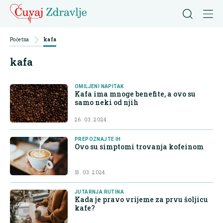
Početna
kafa
kafa
OMILJENI NAPITAK
Kafa ima mnoge benefite, a ovo su
samo neki od njih
26. 03. 2024.
PREPOZNAJTE IH
Ovo su simptomi trovanja kofeinom
15. 03. 2024.
JUTARNJA RUTINA
Kada je pravo vrijeme za prvu šoljicu
kafe?