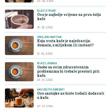
20. 02. 2024.
RIJEČ STRUKE
Ovo je najbolje vrijeme za prvu šolju
kafe
19. 02. 2024.
OMILJENI NAPITAK
Koja vrsta kafe je najzdravija:
domaća, s mlijekom ili instant?
15. 02. 2024.
RIJEČ LJEKARA
Osobe sa ovim zdravstvenim
problemima bi trebale prestati piti
kafu
29. 01. 2024.
AKO ŽELITE SMRŠATI
Ove sastojke ne biste trebali dodavati
u kafu
20. 01. 2024.