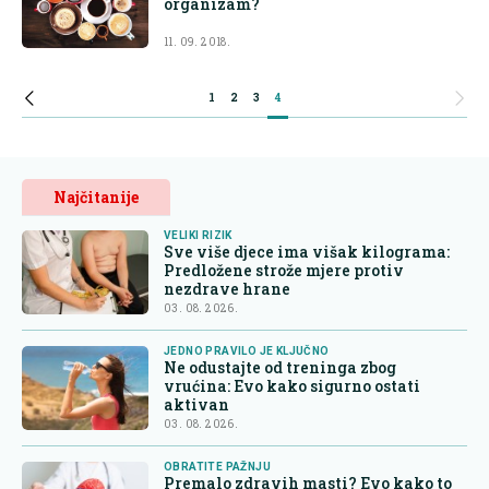
organizam?
11. 09. 2018.
1
2
3
4
Najčitanije
VELIKI RIZIK
Sve više djece ima višak kilograma:
Predložene strože mjere protiv
nezdrave hrane
03. 08. 2026.
JEDNO PRAVILO JE KLJUČNO
Ne odustajte od treninga zbog
vrućina: Evo kako sigurno ostati
aktivan
03. 08. 2026.
OBRATITE PAŽNJU
Premalo zdravih masti? Evo kako to