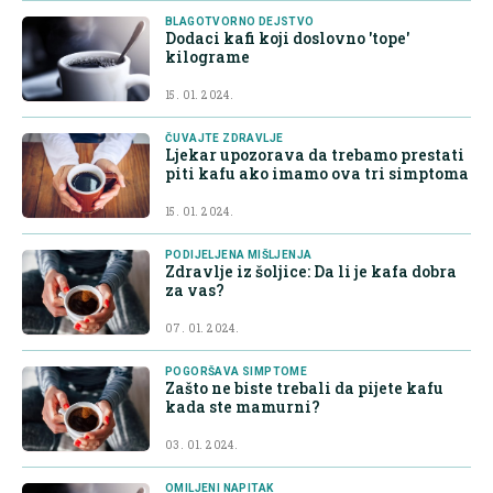
BLAGOTVORNO DEJSTVO
Dodaci kafi koji doslovno 'tope'
kilograme
15. 01. 2024.
ČUVAJTE ZDRAVLJE
Ljekar upozorava da trebamo prestati
piti kafu ako imamo ova tri simptoma
15. 01. 2024.
PODIJELJENA MIŠLJENJA
Zdravlje iz šoljice: Da li je kafa dobra
za vas?
07. 01. 2024.
POGORŠAVA SIMPTOME
Zašto ne biste trebali da pijete kafu
kada ste mamurni?
03. 01. 2024.
OMILJENI NAPITAK