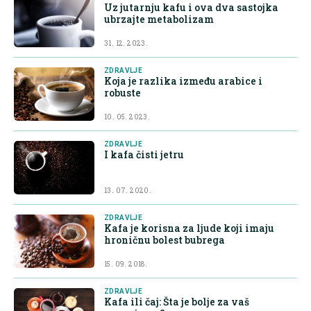
Uz jutarnju kafu i ova dva sastojka
ubrzajte metabolizam
31. 12. 2023.
ZDRAVLJE
Koja je razlika između arabice i
robuste
10. 05. 2023.
ZDRAVLJE
I kafa čisti jetru
13. 07. 2020.
ZDRAVLJE
Kafa je korisna za ljude koji imaju
hroničnu bolest bubrega
15. 09. 2018.
ZDRAVLJE
Kafa ili čaj: Šta je bolje za vaš