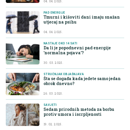
04. 04. 2025.
PAD ENERGIJE
Tmurni i kišoviti dani imaju snažan
utjecaj na psihu
04. 04. 2025.
NASTAJE OKO 14 SATI
Da li je popodnevni pad energije
'normalna pojava'?
30. 03. 2025.
STRUČNJAK OBJAŠNJAVA
Šta se događa kada jedete samo jedan
obrok dnevno?
26. 03. 2025.
SAVJETI
Sedam prirodnih metoda za borbu
protiv umora i iscrpljenosti
19. 02. 2025.