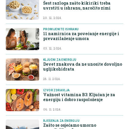
Šest razloga zašto kikiriki treba
uvrstiti u ishranu, naročito zimi
20. 12. 2024.
PROMIJENITE ISHRANU
11 namirnica za povećanje energije i
prevazilaženje umora
03. 12. 2024.
KLJUČNI ZA ENERGIJU
Devet znakova da ne unosite dovoljno
ugljikohidrata
28. 11. 2024.
IZVOR ZDRAVLJA
Važnost vitamina B3: Ključan je za
energiju i dobro raspoloženje
06. 11. 2024.
RJEŠENJA ZA ENERGIJU
Zašto se osjećamo umorno