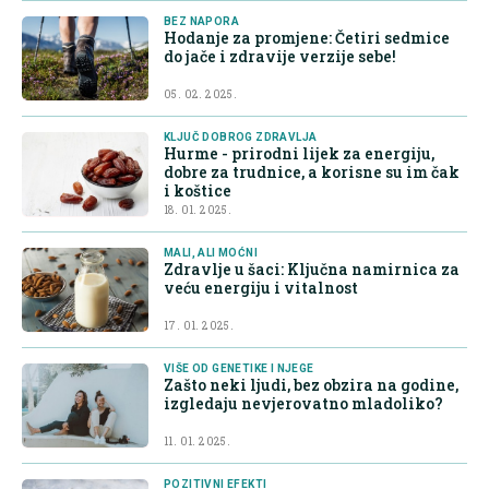
BEZ NAPORA
Hodanje za promjene: Četiri sedmice
do jače i zdravije verzije sebe!
05. 02. 2025.
KLJUČ DOBROG ZDRAVLJA
Hurme - prirodni lijek za energiju,
dobre za trudnice, a korisne su im čak
i koštice
18. 01. 2025.
MALI, ALI MOĆNI
Zdravlje u šaci: Ključna namirnica za
veću energiju i vitalnost
17. 01. 2025.
VIŠE OD GENETIKE I NJEGE
Zašto neki ljudi, bez obzira na godine,
izgledaju nevjerovatno mladoliko?
11. 01. 2025.
POZITIVNI EFEKTI