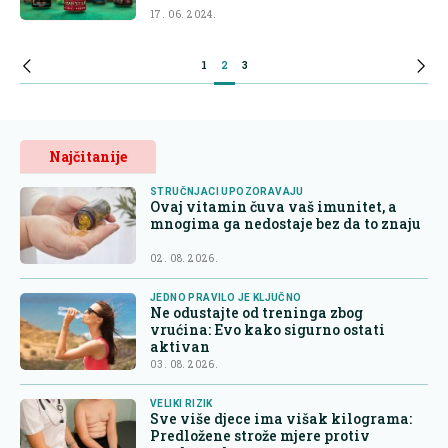
17. 06. 2024.
1
2
3
Najčitanije
STRUČNJACI UPOZORAVAJU
Ovaj vitamin čuva vaš imunitet, a
mnogima ga nedostaje bez da to znaju
02. 08. 2026.
JEDNO PRAVILO JE KLJUČNO
Ne odustajte od treninga zbog
vrućina: Evo kako sigurno ostati
aktivan
03. 08. 2026.
VELIKI RIZIK
Sve više djece ima višak kilograma:
Predložene strože mjere protiv