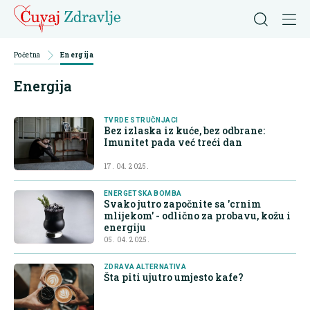
Početna
Energija
Energija
TVRDE STRUČNJACI
Bez izlaska iz kuće, bez odbrane:
Imunitet pada već treći dan
17. 04. 2025.
ENERGETSKA BOMBA
Svako jutro započnite sa 'crnim
mlijekom' - odlično za probavu, kožu i
energiju
05. 04. 2025.
ZDRAVA ALTERNATIVA
Šta piti ujutro umjesto kafe?