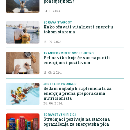
ponedjeljkom?
04. 11. 2024.
ZDRAVA STAROST
Kako očuvati vitalnost i energiju
tokom starenja
12. 09. 2024.
TRANSFORMIŠITE SVOJE JUTRO
Pet navika koje će vas napuniti
energijom i pozitivom
18. 08. 2024.
JESTE LI IH PROBALI?
Sedam najboljih suplemenata za
energiju prema preporukama
nutricionista
26. 06. 2024.
ZDRAVSTVENI RIZICI
Stručnjaci pozivaju na starosna
ograničenja za energetska pića