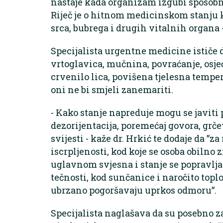
nastaje kada organizam izgubi sposobno
Riječ je o hitnom medicinskom stanju 
srca, bubrega i drugih vitalnih organa -
Specijalista urgentne medicine ističe 
vrtoglavica, mučnina, povraćanje, osjeć
crvenilo lica, povišena tjelesna temper
oni ne bi smjeli zanemariti.
- Kako stanje napreduje mogu se javiti 
dezorijentacija, poremećaj govora, grčev
svijesti - kaže dr. Hrkić te dodaje da ”z
iscrpljenosti, kod koje se osoba obilno zn
uglavnom svjesna i stanje se popravl
tečnosti, kod sunčanice i naročito topl
ubrzano pogoršavaju uprkos odmoru”.
Specijalista naglašava da su posebno za