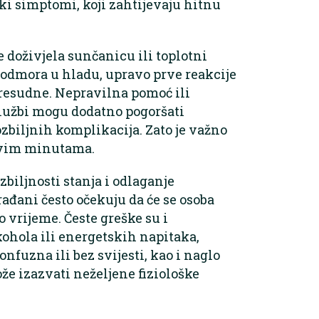
ki simptomi, koji zahtijevaju hitnu
e doživjela sunčanicu ili toplotni
odmora u hladu, upravo prve reakcije
presudne. Nepravilna pomoć ili
lužbi mogu dodatno pogoršati
ozbiljnih komplikacija. Zato je važno
prvim minutama.
zbiljnosti stanja i odlaganje
ađani često očekuju da će se osoba
 vrijeme. Česte greške su i
kohola ili energetskih napitaka,
onfuzna ili bez svijesti, kao i naglo
e izazvati neželjene fiziološke