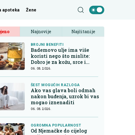
a apoteka
Žene
jeno
Najnovije
Najčitanije
BROJNI BENEFITI
Bademovo ulje ima više
koristi nego što mislite:
Dobro je za kožu, srce i
kontrolu apetita
06. 08. 2026.
ŠEST MOGUĆIH RAZLOGA
Ako vas glava boli odmah
nakon buđenja, uzrok bi vas
mogao iznenaditi
06. 08. 2026.
OGROMNA POPULARNOST
Od Njemačke do cijelog