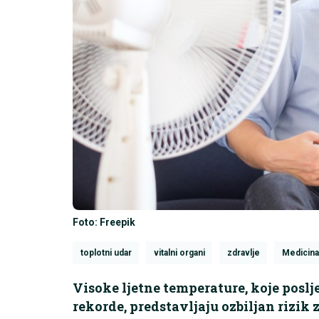
Foto: Freepik
toplotni udar
vitalni organi
zdravlje
Medicina
Visoke ljetne temperature, koje poslj
rekorde, predstavljaju ozbiljan rizik z