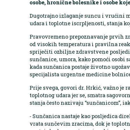
osobe, hronične bolesnike i osobe koj
Dugotrajno izlaganje suncu i vrućini 
udara i toplotne iscrpljenosti, stanja k
Pravovremeno prepoznavanje prvih zn
od visokih temperatura i pravilna rea
spriječiti ozbiljne zdravstvene poslje
sunčanice, umora, kako pomoći osobi sa
kada sunčanica postaje životno ugožava
specijalista urgentne medicine bolnic
Prije svega, govori dr. Hrkić, važno je 
toplotnog udara jer se, smatra sagovo
stanja često nazivaju “sunčanicom”, iak
- Sunčanica nastaje kao posljedica dire
vrata sunčevim zracima, dok je toplotn