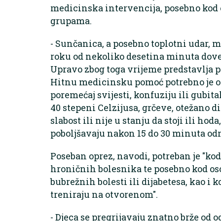
medicinska intervencija, posebno kod 
grupama.
- Sunčanica, a posebno toplotni udar, 
roku od nekoliko desetina minuta doves
Upravo zbog toga vrijeme predstavlja pr
Hitnu medicinsku pomoć potrebno je o
poremećaj svijesti, konfuziju ili gubit
40 stepeni Celzijusa, grčeve, otežano d
slabost ili nije u stanju da stoji ili ho
poboljšavaju nakon 15 do 30 minuta odmo
Poseban oprez, navodi, potreban je "kod 
hroničnih bolesnika te posebno kod oso
bubrežnih bolesti ili dijabetesa, kao i 
treniraju na otvorenom".
- Djeca se pregrijavaju znatno brže od o