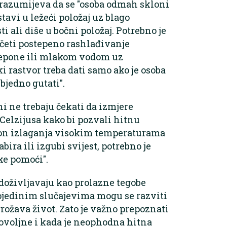
razumijeva da se "osoba odmah skloni
tavi u ležeći položaj uz blago
i ali diše u bočni položaj. Potrebno je
početi postepeno rashlađivanje
repone ili mlakom vodom uz
ki rastvor treba dati samo ako je osoba
bjedno gutati".
i ne trebaju čekati da izmjere
Celzijusa kako bi pozvali hitnu
on izlaganja visokim temperaturama
ira ili izgubi svijest, potrebno je
e pomoći".
 doživljavaju kao prolazne tegobe
jedinim slučajevima mogu se razviti
grožava život. Zato je važno prepoznati
ovoljne i kada je neophodna hitna