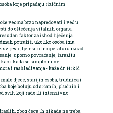
osoba koje pripadaju rizičnim
može veoma brzo napredovati i već u
ti do oštećenja vitalnih organa.
esudan faktor za ishod liječenja.
dmah potražiti ukoliko osoba ima
ak svijesti, tjelesnu temperaturu iznad
isanje, uporno povraćanje, izrazitu
da, kao i kada se simptomi ne
ra i rashlađivanja - kaže dr. Hrkić.
male djece, starijih osoba, trudnica i
ba koje boluju od srčanih, plućnih i
kod svih koji rade ili intenzivno
draslih, zbog čega ih nikada ne treba