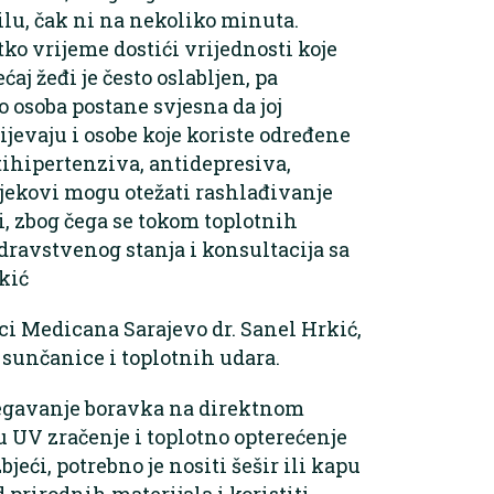
lu, čak ni na nekoliko minuta.
ko vrijeme dostići vrijednosti koje
ćaj žeđi je često oslabljen, pa
o osoba postane svjesna da joj
jevaju i osobe koje koriste određene
tihipertenziva, antidepresiva,
ijekovi mogu otežati rashlađivanje
i, zbog čega se tokom toplotnih
ravstvenog stanja i konsultacija sa
kić
ci Medicana Sarajevo dr. Sanel Hrkić,
 sunčanice i toplotnih udara.
bjegavanje boravka na direktnom
su UV zračenje i toplotno opterećenje
jeći, potrebno je nositi šešir ili kapu
 prirodnih materijala i koristiti