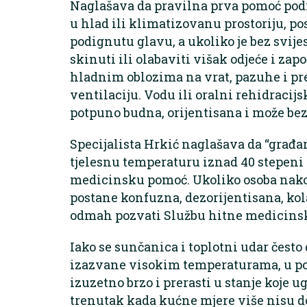
Naglašava da pravilna prva pomoć pod
u hlad ili klimatizovanu prostoriju, pos
podignutu glavu, a ukoliko je bez svijest
skinuti ili olabaviti višak odjeće i za
hladnim oblozima na vrat, pazuhe i p
ventilaciju. Vodu ili oralni rehidracijs
potpuno budna, orijentisana i može bez
Specijalista Hrkić naglašava da “građan
tjelesnu temperaturu iznad 40 stepeni 
medicinsku pomoć. Ukoliko osoba nak
postane konfuzna, dezorijentisana, kolab
odmah pozvati Službu hitne medicinsk
Iako se sunčanica i toplotni udar često
izazvane visokim temperaturama, u po
izuzetno brzo i prerasti u stanje koje u
trenutak kada kućne mjere više nisu d