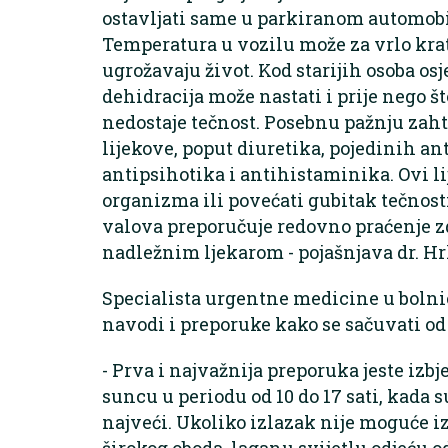
ostavljati same u parkiranom automobi
Temperatura u vozilu može za vrlo krat
ugrožavaju život. Kod starijih osoba osje
dehidracija može nastati i prije nego št
nedostaje tečnost. Posebnu pažnju zahti
lijekove, poput diuretika, pojedinih an
antipsihotika i antihistaminika. Ovi l
organizma ili povećati gubitak tečnost
valova preporučuje redovno praćenje zd
nadležnim ljekarom - pojašnjava dr. Hr
Specialista urgentne medicine u bolni
navodi i preporuke kako se sačuvati od
- Prva i najvažnija preporuka jeste iz
suncu u periodu od 10 do 17 sati, kada 
najveći. Ukoliko izlazak nije moguće izb
širokog oboda, laganu svijetlu odjeću od