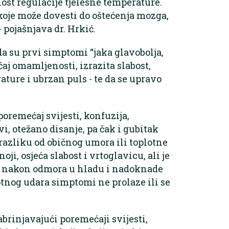
st regulacije tjelesne temperature.
koje može dovesti do oštećenja mozga,
 pojašnjava dr. Hrkić.
da su prvi simptomi “jaka glavobolja,
aj omamljenosti, izrazita slabost,
ature i ubrzan puls - te da se upravo
poremećaj svijesti, konfuzija,
i, otežano disanje, pa čak i gubitak
a razliku od običnog umora ili toplotne
oji, osjeća slabost i vrtoglavicu, ali je
ja nakon odmora u hladu i nadoknade
otnog udara simptomi ne prolaze ili se
brinjavajući poremećaji svijesti,