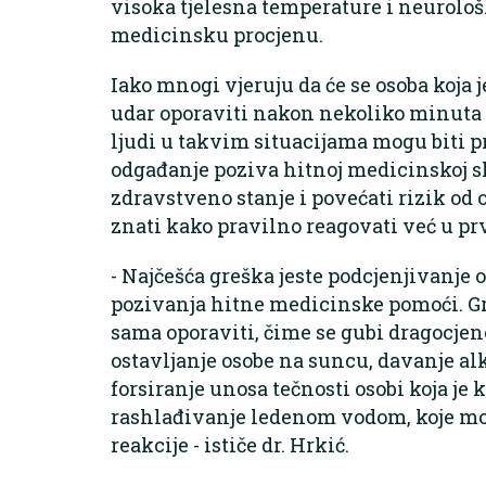
visoka tjelesna temperature i neurološ
medicinsku procjenu.
Iako mnogi vjeruju da će se osoba koja j
udar oporaviti nakon nekoliko minuta 
ljudi u takvim situacijama mogu biti 
odgađanje poziva hitnoj medicinskoj s
zdravstveno stanje i povećati rizik od 
znati kako pravilno reagovati već u 
- Najčešća greška jeste podcjenjivanje o
pozivanja hitne medicinske pomoći. Gr
sama oporaviti, čime se gubi dragocjeno
ostavljanje osobe na suncu, davanje al
forsiranje unosa tečnosti osobi koja je k
rashlađivanje ledenom vodom, koje mož
reakcije - ističe dr. Hrkić.