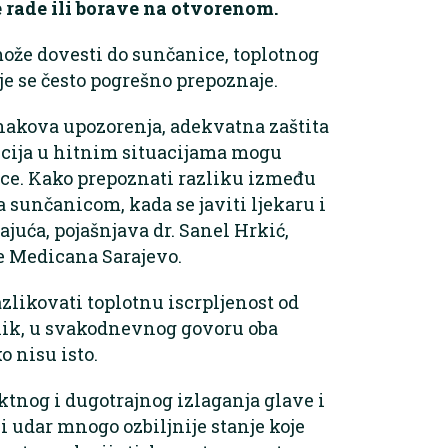
e rade ili borave na otvorenom.
može dovesti do sunčanice, toplotnog
oje se često pogrešno prepoznaje.
akova upozorenja, adekvatna zaštita
kcija u hitnim situacijama mogu
dice. Kako prepoznati razliku između
 sunčanicom, kada se javiti ljekaru i
juća, pojašnjava dr. Sanel Hrkić,
e Medicana Sarajevo.
razlikovati toplotnu iscrpljenost od
rnik, u svakodnevnog govoru oba
o nisu isto.
ktnog i dugotrajnog izlaganja glave i
i udar mnogo ozbiljnije stanje koje