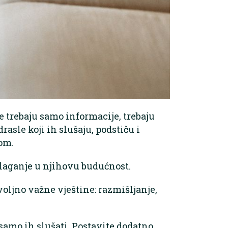
e trebaju samo informacije, trebaju
drasle koji ih slušaju, podstiču i
om.
ulaganje u njihovu budućnost.
voljno važne vještine: razmišljanje,
 samo ih slušati. Postavite dodatno