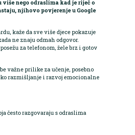
 više nego odraslima kad je riječ o
astaju, njihovo povjerenje u Google
du, kaže da sve više djece pokazuje
i kada ne znaju odmah odgovor.
osežu za telefonom, žele brz i gotov
ube važne prilike za učenje, posebno
tičko razmišljanje i razvoj emocionalne
oja često razgovaraju s odraslima