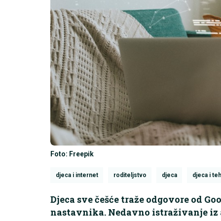
Foto: Freepik
djeca i internet
roditeljstvo
djeca
djeca i te
Djeca sve češće traže odgovore od Goog
nastavnika. Nedavno istraživanje iz a