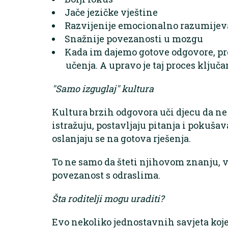
Jače jezičke vještine
Razvijenije emocionalno razumijev
Snažnije povezanosti u mozgu
Kada im dajemo gotove odgovore, pr
učenja. A upravo je taj proces ključa
"Samo izguglaj" kultura
Kultura brzih odgovora uči djecu da ne
istražuju, postavljaju pitanja i pokuša
oslanjaju se na gotova rješenja.
To ne samo da šteti njihovom znanju, v
povezanost s odraslima.
Šta roditelji mogu uraditi?
Evo nekoliko jednostavnih savjeta koje