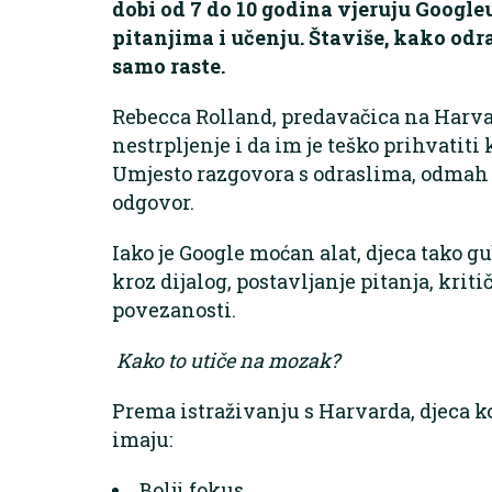
dobi od 7 do 10 godina vjeruju Googleu
pitanjima i učenju. Štaviše, kako odr
samo raste.
Rebecca Rolland, predavačica na Harvar
nestrpljenje i da im je teško prihvatit
Umjesto razgovora s odraslima, odmah p
odgovor.
Iako je Google moćan alat, djeca tako g
kroz dijalog, postavljanje pitanja, kri
povezanosti.
Kako to utiče na mozak?
Prema istraživanju s Harvarda, djeca k
imaju:
Bolji fokus