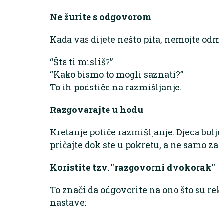
Ne žurite s odgovorom
Kada vas dijete nešto pita, nemojte odm
“Šta ti misliš?”
“Kako bismo to mogli saznati?”
To ih podstiče na razmišljanje.
Razgovarajte u hodu
Kretanje potiče razmišljanje. Djeca bolj
pričajte dok ste u pokretu, a ne samo za
Koristite tzv. "razgovorni dvokorak"
To znači da odgovorite na ono što su rek
nastave: