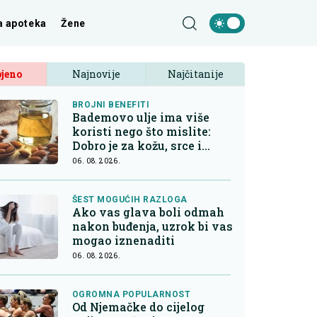
a apoteka
Žene
jeno
Najnovije
Najčitanije
BROJNI BENEFITI
Bademovo ulje ima više
koristi nego što mislite:
Dobro je za kožu, srce i
kontrolu apetita
06. 08. 2026.
ŠEST MOGUĆIH RAZLOGA
Ako vas glava boli odmah
nakon buđenja, uzrok bi vas
mogao iznenaditi
06. 08. 2026.
OGROMNA POPULARNOST
Od Njemačke do cijelog