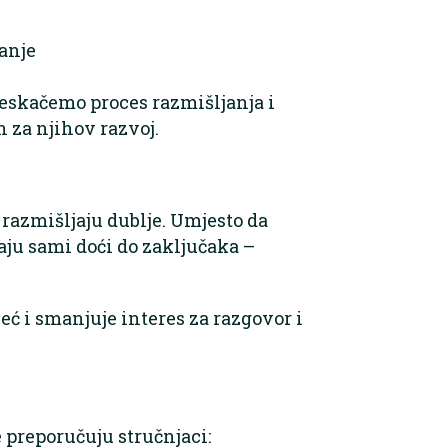
anje
eskačemo proces razmišljanja i
n za njihov razvoj.
 razmišljaju dublje. Umjesto da
vaju sami doći do zaključaka –
eć i smanjuje interes za razgovor i
 preporučuju stručnjaci: