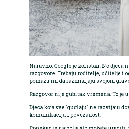
Naravno, Google je koristan. No djeca n
razgovore. Trebaju roditelje, učitelje i o
pomažu im da razmišljaju svojom glav
Razgovor nije gubitak vremena. To je 
Djeca koja sve "guglaju" ne razvijaju do
komunikaciju i povezanost.
Ponekad je najbolje što možete uraditi,