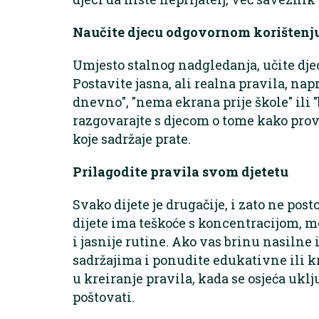
Naučite djecu odgovornom korištenju
Umjesto stalnog nadgledanja, učite dje
Postavite jasna, ali realna pravila, n
dnevno", "nema ekrana prije škole" ili 
razgovarajte s djecom o tome kako provo
koje sadržaje prate.
Prilagodite pravila svom djetetu
Svako dijete je drugačije, i zato ne pos
dijete ima teškoće s koncentracijom, 
i jasnije rutine. Ako vas brinu nasilne 
sadržajima i ponudite edukativne ili kr
u kreiranje pravila, kada se osjeća uklj
poštovati.