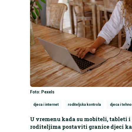
Foto: Pexels
djeca i internet
roditeljska kontrola
djeca i tehno
U vremenu kada su mobiteli, tableti i 
roditeljima postaviti granice djeci k