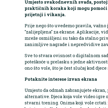
Umjesto svakodnevnih svađa, postoji
praktičnih koraka koji mogu pomoći d
prijetnji i vikanja.
Prije nego što uvedemo pravila, važno j
"zalijepljena" za ekrane. Aplikacije, vi
mreže osmišljeni su tako da stalno pri
zanimljive nagrade i nepredvidive zav
Sve to stvara ovisnost o digitalnom sad
poteškoće u prelasku s jedne aktivnosti
ono što vole, što je čest slučaj kod dje
Potaknite interese izvan ekrana
Umjesto da odmah zabranjujete ekran, 
alternative. Djeca koja vole video igre 
stvarni trening. Onima koji vole crtat