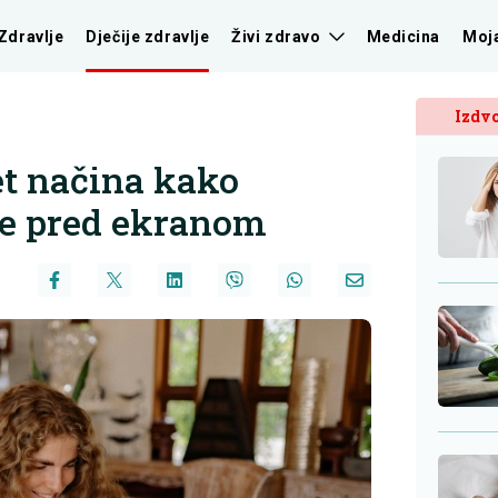
Zdravlje
Dječije zdravlje
Živi zdravo
Medicina
Moj
Izdvo
et načina kako
eme pred ekranom