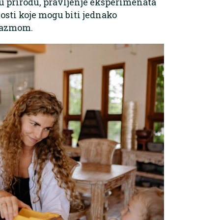
i u prirodu, pravljenje eksperimenata
osti koje mogu biti jednako
ijazmom.