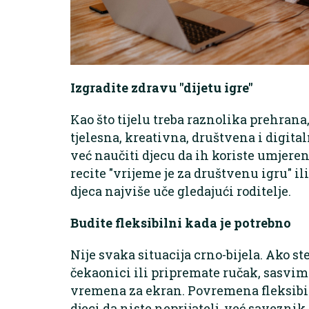
Izgradite zdravu "dijetu igre"
Kao što tijelu treba raznolika prehrana,
tjelesna, kreativna, društvena i digital
već naučiti djecu da ih koriste umjeren
recite "vrijeme je za društvenu igru" ili
djeca najviše uče gledajući roditelje.
Budite fleksibilni kada je potrebno
Nije svaka situacija crno-bijela. Ako s
čekaonici ili pripremate ručak, sasvim 
vremena za ekran. Povremena fleksibil
djeci da niste neprijatelj, već saveznik