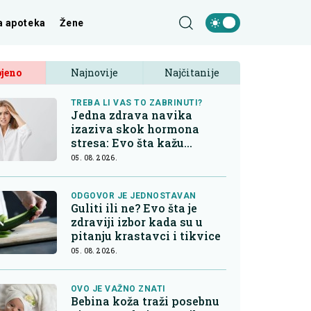
a apoteka
Žene
jeno
Najnovije
Najčitanije
TREBA LI VAS TO ZABRINUTI?
Jedna zdrava navika
izaziva skok hormona
stresa: Evo šta kažu
endokrinolozi
05. 08. 2026.
ODGOVOR JE JEDNOSTAVAN
Guliti ili ne? Evo šta je
zdraviji izbor kada su u
pitanju krastavci i tikvice
05. 08. 2026.
OVO JE VAŽNO ZNATI
Bebina koža traži posebnu