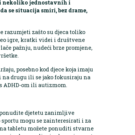
 nekoliko jednostavnih i
a se situacija smiri, bez drame,
e razumjeti zašto su djeca toliko
deo igre, kratki videi i društvene
vlače pažnju, nudeći brze promjene,
ršetke.
ržaju, posebno kod djece koja imaju
 na drugu ili se jako fokusiraju na
ce s ADHD-om ili autizmom.
ponudite djetetu zanimljive
o sportu mogu se zainteresirati i za
i na tabletu možete ponuditi stvarne