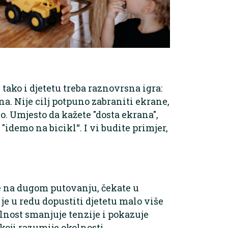
 tako i djetetu treba raznovrsna igra:
na. Nije cilj potpuno zabraniti ekrane,
o. Umjesto da kažete "dosta ekrana",
 "idemo na bicikl“. I vi budite primjer,
te na dugom putovanju, čekate u
je u redu dopustiti djetetu malo više
nost smanjuje tenzije i pokazuje
 koji razumije okolnosti.