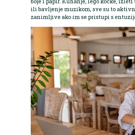
boje i papir. Kuhanje, lego kocke, izlet
ili bavljenje muzikom, sve su to aktivn
zanimljive ako im se pristupi s entuz