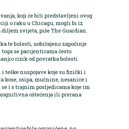
anja, koji će biti predstavljeni ovog
iji o raku u Chicagu, mogli bi iz
 diljem svijeta, piše The Guardian.
ika te bolesti, uobičajeno započinje
toga se pacijenticama često
njio rizik od povratka bolesti.
i teške nuspojave koje su fizički i
a kose, osipa, mučnine, nesanice i
se i s trajnim posljedicama koje im
 kognitivna oštećenja ili prerana
acijentice bile ograničene, no