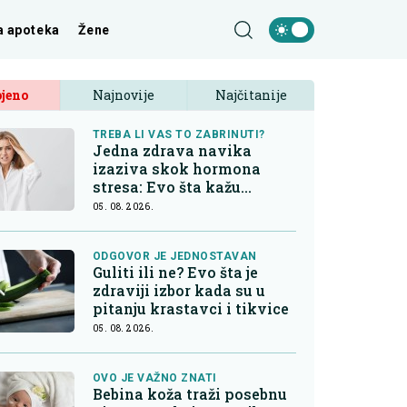
a apoteka
Žene
jeno
Najnovije
Najčitanije
TREBA LI VAS TO ZABRINUTI?
Jedna zdrava navika
izaziva skok hormona
stresa: Evo šta kažu
endokrinolozi
05. 08. 2026.
ODGOVOR JE JEDNOSTAVAN
Guliti ili ne? Evo šta je
zdraviji izbor kada su u
pitanju krastavci i tikvice
05. 08. 2026.
OVO JE VAŽNO ZNATI
Bebina koža traži posebnu