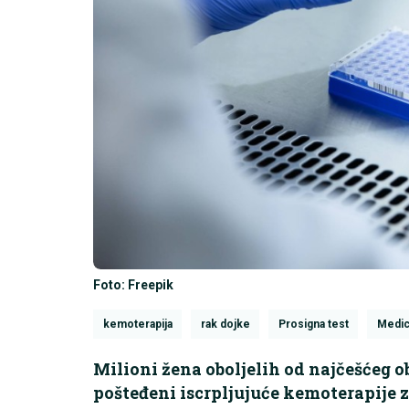
Foto: Freepik
kemoterapija
rak dojke
Prosigna test
Medic
Milioni žena oboljelih od najčešćeg o
pošteđeni iscrpljujuće kemoterapije