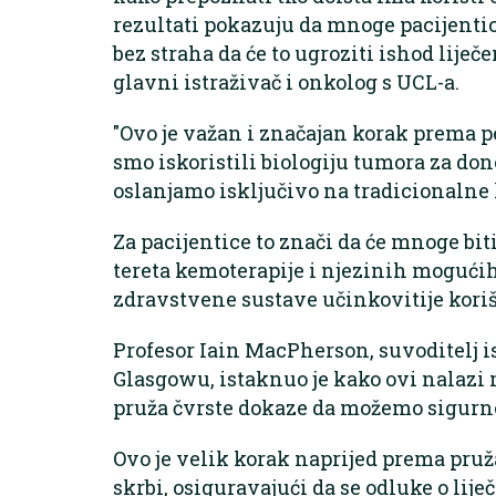
rezultati pokazuju da mnoge pacijenti
bez straha da će to ugroziti ishod liječen
glavni istraživač i onkolog s UCL-a.
"Ovo je važan i značajan korak prema p
smo iskoristili biologiju tumora za don
oslanjamo isključivo na tradicionalne 
Za pacijentice to znači da će mnoge bi
tereta kemoterapije i njezinih mogućih
zdravstvene sustave učinkovitije korišt
Profesor Iain MacPherson, suvoditelj i
Glasgowu, istaknuo je kako ovi nalazi
pruža čvrste dokaze da možemo sigurn
Ovo je velik korak naprijed prema pruž
skrbi, osiguravajući da se odluke o lij