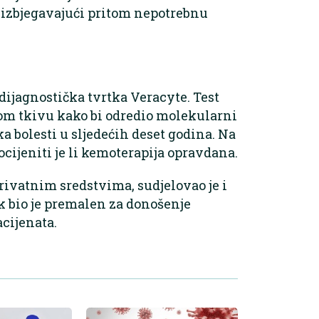
, izbjegavajući pritom nepotrebnu
i dijagnostička tvrtka Veracyte. Test
om tkivu kako bi odredio molekularni
ka bolesti u sljedećih deset godina. Na
ocijeniti je li kemoterapija opravdana.
privatnim sredstvima, sudjelovao je i
k bio je premalen za donošenje
cijenata.