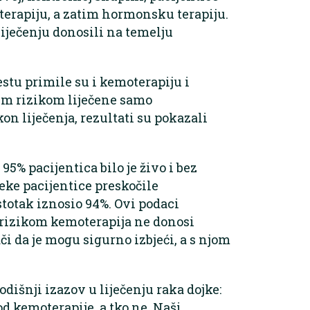
terapiju, a zatim hormonsku terapiju.
liječenju donosili na temelju
stu primile su i kemoterapiju i
im rizikom liječene samo
 liječenja, rezultati su pokazali
5% pacijentica bilo je živo i bez
neke pacijentice preskočile
stotak iznosio 94%. Ovi podaci
 rizikom kemoterapija ne donosi
i da je mogu sigurno izbjeći, a s njom
dišnji izazov u liječenju raka dojke:
od kemoterapije, a tko ne. Naši