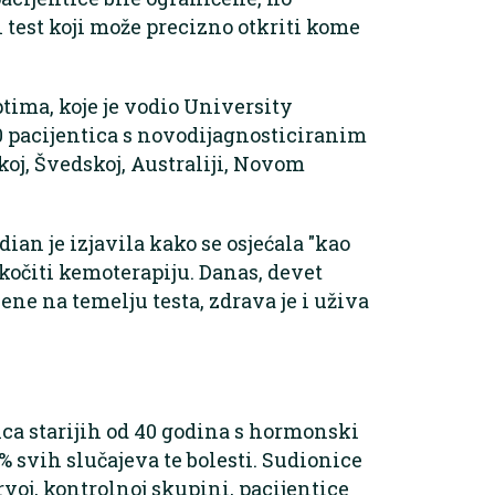
test koji može precizno otkriti kome
ima, koje je vodio University
0 pacijentica s novodijagnosticiranim
koj, Švedskoj, Australiji, Novom
ian je izjavila kako se osjećala "kao
skočiti kemoterapiju. Danas, devet
ne na temelju testa, zdrava je i uživa
ica starijih od 40 godina s hormonski
% svih slučajeva te bolesti. Sudionice
rvoj, kontrolnoj skupini, pacijentice