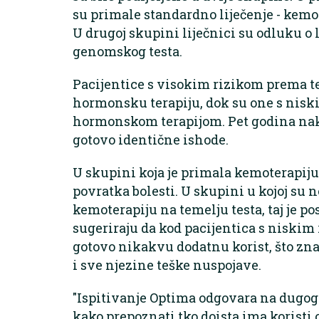
su primale standardno liječenje - kemo
U drugoj skupini liječnici su odluku o 
genomskog testa.
Pacijentice s visokim rizikom prema te
hormonsku terapiju, dok su one s nisk
hormonskom terapijom. Pet godina nakon
gotovo identične ishode.
U skupini koja je primala kemoterapiju 9
povratka bolesti. U skupini u kojoj su 
kemoterapiju na temelju testa, taj je po
sugeriraju da kod pacijentica s niskim
gotovo nikakvu dodatnu korist, što znač
i sve njezine teške nuspojave.
"Ispitivanje Optima odgovara na dugogo
kako prepoznati tko doista ima koristi 