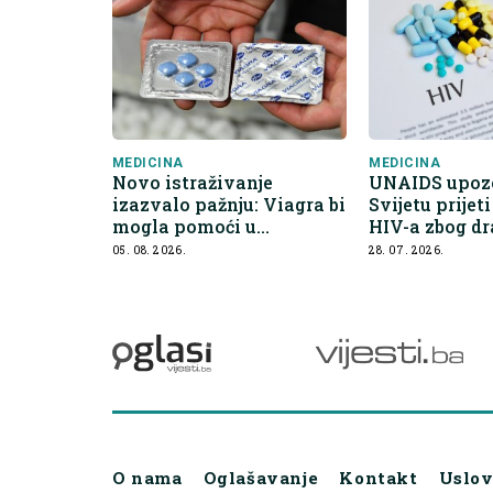
MEDICINA
MEDICINA
Novo istraživanje
UNAIDS upoz
izazvalo pažnju: Viagra bi
Svijetu prijet
mogla pomoći u
HIV-a zbog dr
sprečavanju širenja raka
pada finansir
05. 08. 2026.
28. 07. 2026.
O nama
Oglašavanje
Kontakt
Uslov