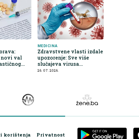
MEDICINA
orava:
Zdravstvene vlasti izdale
i novi val
upozorenje: Sve više
astičnog
slučajeva virusa
anja
Zapadnog Nila u Grčkoj
26. 07. 2026.
i korištenja
Privatnost