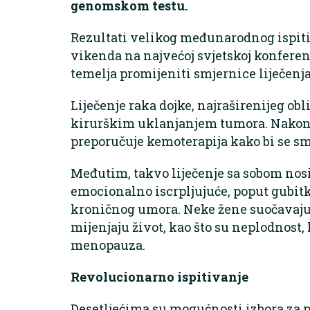
genomskom testu.
Rezultati velikog međunarodnog ispitiv
vikenda na najvećoj svjetskoj konferenc
temelja promijeniti smjernice liječenja
Liječenje raka dojke, najraširenijeg obl
kirurškim uklanjanjem tumora. Nakon 
preporučuje kemoterapija kako bi se sma
Međutim, takvo liječenje sa sobom nosi 
emocionalno iscrpljujuće, poput gubitk
kroničnog umora. Neke žene suočavaju 
mijenjaju život, kao što su neplodnost,
menopauza.
Revolucionarno ispitivanje
Desetljećima su mogućnosti izbora za p