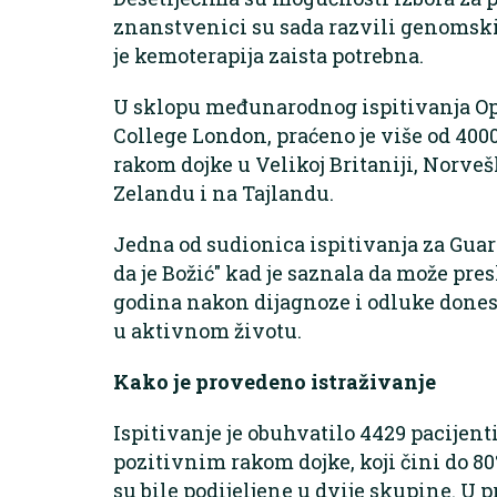
znanstvenici su sada razvili genomski 
je kemoterapija zaista potrebna.
U sklopu međunarodnog ispitivanja Opt
College London, praćeno je više od 400
rakom dojke u Velikoj Britaniji, Norveš
Zelandu i na Tajlandu.
Jedna od sudionica ispitivanja za Guard
da je Božić" kad je saznala da može pre
godina nakon dijagnoze i odluke donese
u aktivnom životu.
Kako je provedeno istraživanje
Ispitivanje je obuhvatilo 4429 pacijent
pozitivnim rakom dojke, koji čini do 80
su bile podijeljene u dvije skupine. U p