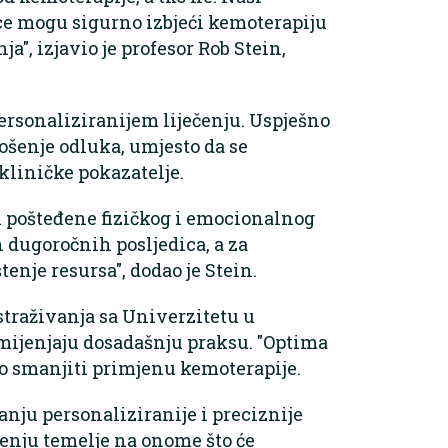
ce mogu sigurno izbjeći kemoterapiju
ja", izjavio je profesor Rob Stein,
ersonaliziranijem liječenju. Uspješno
ošenje odluka, umjesto da se
kliničke pokazatelje.
ti pošteđene fizičkog i emocionalnog
 dugoročnih posljedica, a za
enje resursa", dodao je Stein.
straživanja sa Univerzitetu u
 mijenjaju dosadašnju praksu. "Optima
o smanjiti primjenu kemoterapije.
anju personaliziranije i preciznije
ečenju temelje na onome što će