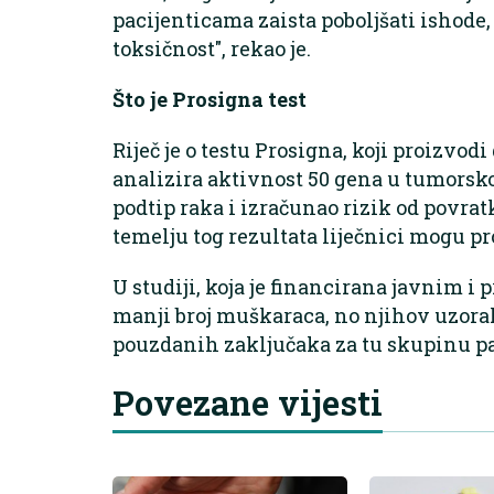
pacijenticama zaista poboljšati ishode
toksičnost", rekao je.
Što je Prosigna test
Riječ je o testu Prosigna, koji proizvod
analizira aktivnost 50 gena u tumorsk
podtip raka i izračunao rizik od povrat
temelju tog rezultata liječnici mogu pr
U studiji, koja je financirana javnim i 
manji broj muškaraca, no njihov uzora
pouzdanih zaključaka za tu skupinu pa
Povezane vijesti