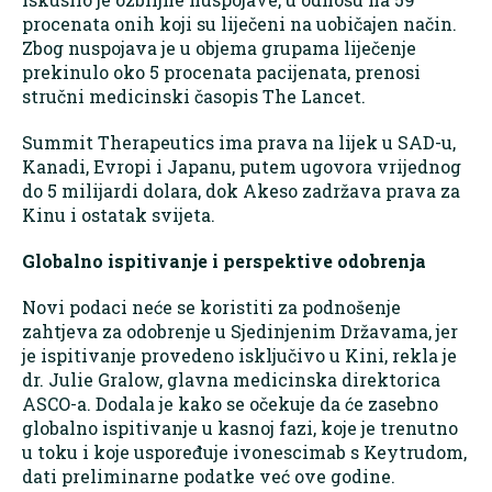
procenata onih koji su liječeni na uobičajen način.
Zbog nuspojava je u objema grupama liječenje
prekinulo oko 5 procenata pacijenata, prenosi
stručni medicinski časopis The Lancet.
Summit Therapeutics ima prava na lijek u SAD-u,
Kanadi, Evropi i Japanu, putem ugovora vrijednog
do 5 milijardi dolara, dok Akeso zadržava prava za
Kinu i ostatak svijeta.
Globalno ispitivanje i perspektive odobrenja
Novi podaci neće se koristiti za podnošenje
zahtjeva za odobrenje u Sjedinjenim Državama, jer
je ispitivanje provedeno isključivo u Kini, rekla je
dr. Julie Gralow, glavna medicinska direktorica
ASCO-a. Dodala je kako se očekuje da će zasebno
globalno ispitivanje u kasnoj fazi, koje je trenutno
u toku i koje uspoređuje ivonescimab s Keytrudom,
dati preliminarne podatke već ove godine.