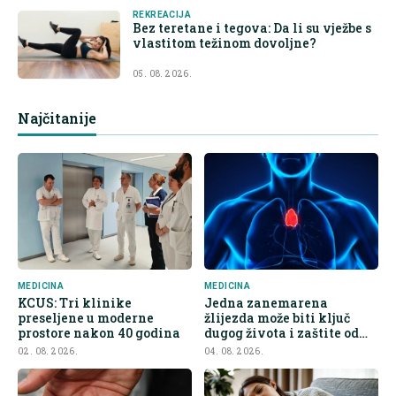
REKREACIJA
Bez teretane i tegova: Da li su vježbe s
vlastitom težinom dovoljne?
05. 08. 2026.
Najčitanije
MEDICINA
MEDICINA
KCUS: Tri klinike
Jedna zanemarena
preseljene u moderne
žlijezda može biti ključ
prostore nakon 40 godina
dugog života i zaštite od
raka
02. 08. 2026.
04. 08. 2026.