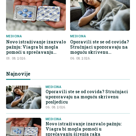
MEDICINA
MEDICINA
Novo istraživanje izazvalo
Oporavili ste se od covida?
pažnju: Viagra bi mogla
Stručnjaci upozoravaju na
pomoći u sprečavanju
moguću skrivenu
širenja raka
posljedicu
05. 08. 2026.
06. 08. 2026.
Najnovije
MEDICINA
Oporavili ste se od covida? Stručnjaci
upozoravaju na moguću skrivenu
posljedicu
06. 08. 2026.
MEDICINA
Novo istraživanje izazvalo pažnju:
Viagra bi mogla pomoći u
sprečavanju širenja raka