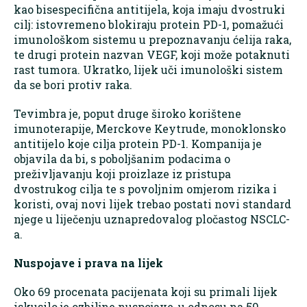
kao bisespecifična antitijela, koja imaju dvostruki
cilj: istovremeno blokiraju protein PD-1, pomažući
imunološkom sistemu u prepoznavanju ćelija raka,
te drugi protein nazvan VEGF, koji može potaknuti
rast tumora. Ukratko, lijek uči imunološki sistem
da se bori protiv raka.
Tevimbra je, poput druge široko korištene
imunoterapije, Merckove Keytrude, monoklonsko
antitijelo koje cilja protein PD-1. Kompanija je
objavila da bi, s poboljšanim podacima o
preživljavanju koji proizlaze iz pristupa
dvostrukog cilja te s povoljnim omjerom rizika i
koristi, ovaj novi lijek trebao postati novi standard
njege u liječenju uznapredovalog pločastog NSCLC-
a.
Nuspojave i prava na lijek
Oko 69 procenata pacijenata koji su primali lijek
iskusilo je ozbiljne nuspojave, u odnosu na 59