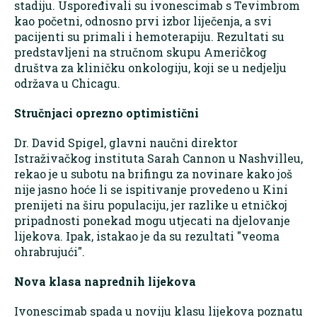
stadiju. Uspoređivali su ivonescimab s Tevimbrom
kao početni, odnosno prvi izbor liječenja, a svi
pacijenti su primali i hemoterapiju. Rezultati su
predstavljeni na stručnom skupu Američkog
društva za kliničku onkologiju, koji se u nedjelju
održava u Chicagu.
Stručnjaci oprezno optimistični
Dr. David Spigel, glavni naučni direktor
Istraživačkog instituta Sarah Cannon u Nashvilleu,
rekao je u subotu na brifingu za novinare kako još
nije jasno hoće li se ispitivanje provedeno u Kini
prenijeti na širu populaciju, jer razlike u etničkoj
pripadnosti ponekad mogu utjecati na djelovanje
lijekova. Ipak, istakao je da su rezultati "veoma
ohrabrujući".
Nova klasa naprednih lijekova
Ivonescimab spada u noviju klasu lijekova poznatu