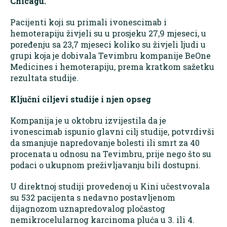
Chicagu.
Pacijenti koji su primali ivonescimab i
hemoterapiju živjeli su u prosjeku 27,9 mjeseci, u
poređenju sa 23,7 mjeseci koliko su živjeli ljudi u
grupi koja je dobivala Tevimbru kompanije BeOne
Medicines i hemoterapiju, prema kratkom sažetku
rezultata studije.
Ključni ciljevi studije i njen opseg
Kompanija je u oktobru izvijestila da je
ivonescimab ispunio glavni cilj studije, potvrdivši
da smanjuje napredovanje bolesti ili smrt za 40
procenata u odnosu na Tevimbru, prije nego što su
podaci o ukupnom preživljavanju bili dostupni.
U direktnoj studiji provedenoj u Kini učestvovala
su 532 pacijenta s nedavno postavljenom
dijagnozom uznapredovalog pločastog
nemikrocelularnog karcinoma pluća u 3. ili 4.