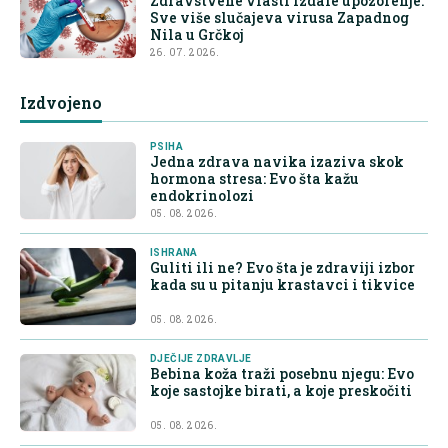
Zdravstvene vlasti izdale upozorenje:
Sve više slučajeva virusa Zapadnog
Nila u Grčkoj
26. 07. 2026.
Izdvojeno
PSIHA
Jedna zdrava navika izaziva skok
hormona stresa: Evo šta kažu
endokrinolozi
05. 08. 2026.
ISHRANA
Guliti ili ne? Evo šta je zdraviji izbor
kada su u pitanju krastavci i tikvice
05. 08. 2026.
DJEČIJE ZDRAVLJE
Bebina koža traži posebnu njegu: Evo
koje sastojke birati, a koje preskočiti
05. 08. 2026.