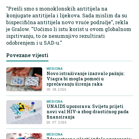
"Prešli smo s monoklonskih antitijela na
konjugate antitijela i lijekova. Sada mislim da su
bispecifična antitijela novo vruće područje", rekla
je Gralow. "Uočimo li istu korist u ovom globalnom
ispitivanju, to će nesumnjivo rezultirati
odobrenjem i u SAD-u."
Povezane vijesti
MEDICINA
Novo istraživanje izazvalo pažnju:
Viagra bi mogla pomoći u
sprečavanju širenja raka
05. 08. 2026.
MEDICINA
UNAIDS upozorava: Svijetu prijeti
novi val HIV-a zbog drastičnog pada
finansiranja
28. 07. 2026.
MEDICINA