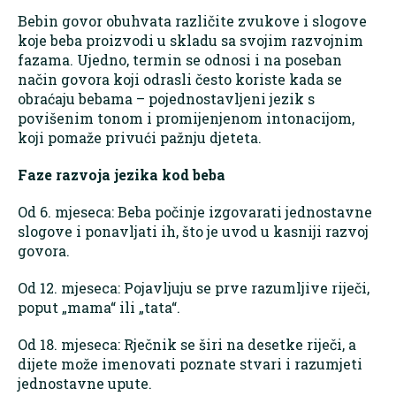
Bebin govor obuhvata različite zvukove i slogove
koje beba proizvodi u skladu sa svojim razvojnim
fazama. Ujedno, termin se odnosi i na poseban
način govora koji odrasli često koriste kada se
obraćaju bebama – pojednostavljeni jezik s
povišenim tonom i promijenjenom intonacijom,
koji pomaže privući pažnju djeteta.
Faze razvoja jezika kod beba
Od 6. mjeseca: Beba počinje izgovarati jednostavne
slogove i ponavljati ih, što je uvod u kasniji razvoj
govora.
Od 12. mjeseca: Pojavljuju se prve razumljive riječi,
poput „mama“ ili „tata“.
Od 18. mjeseca: Rječnik se širi na desetke riječi, a
dijete može imenovati poznate stvari i razumjeti
jednostavne upute.