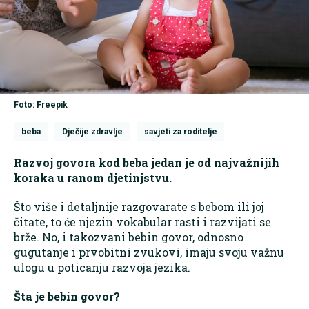
Foto: Freepik
beba
Dječije zdravlje
savjeti za roditelje
Razvoj govora kod beba jedan je od najvažnijih
koraka u ranom djetinjstvu.
Što više i detaljnije razgovarate s bebom ili joj
čitate, to će njezin vokabular rasti i razvijati se
brže. No, i takozvani bebin govor, odnosno
gugutanje i prvobitni zvukovi, imaju svoju važnu
ulogu u poticanju razvoja jezika.
Šta je bebin govor?