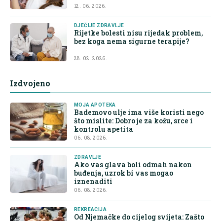
12. 06. 2026.
DJEČIJE ZDRAVLJE
Rijetke bolesti nisu rijedak problem,
bez koga nema sigurne terapije?
28. 02. 2026.
Izdvojeno
MOJA APOTEKA
Bademovo ulje ima više koristi nego
što mislite: Dobro je za kožu, srce i
kontrolu apetita
06. 08. 2026.
ZDRAVLJE
Ako vas glava boli odmah nakon
buđenja, uzrok bi vas mogao
iznenaditi
06. 08. 2026.
REKREACIJA
Od Njemačke do cijelog svijeta: Zašto