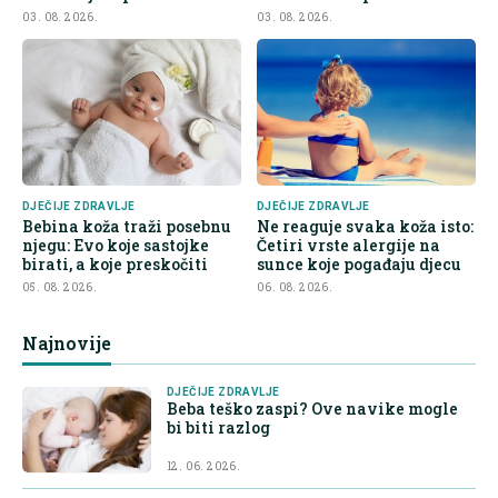
nezdrave hrane
na šta roditelji trebaju obr
03. 08. 2026.
03. 08. 2026.
DJEČIJE ZDRAVLJE
DJEČIJE ZDRAVLJE
Bebina koža traži posebnu
Ne reaguje svaka koža isto:
njegu: Evo koje sastojke
Četiri vrste alergije na
birati, a koje preskočiti
sunce koje pogađaju djecu
05. 08. 2026.
06. 08. 2026.
Najnovije
DJEČIJE ZDRAVLJE
Beba teško zaspi? Ove navike mogle
bi biti razlog
12. 06. 2026.