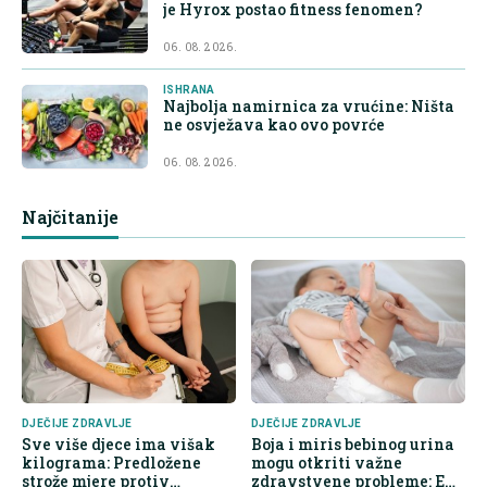
je Hyrox postao fitness fenomen?
06. 08. 2026.
ISHRANA
Najbolja namirnica za vrućine: Ništa
ne osvježava kao ovo povrće
06. 08. 2026.
Najčitanije
DJEČIJE ZDRAVLJE
DJEČIJE ZDRAVLJE
Sve više djece ima višak
Boja i miris bebinog urina
kilograma: Predložene
mogu otkriti važne
strože mjere protiv
zdravstvene probleme: Evo